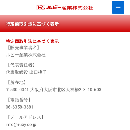
内
容
を
特定商取引法に基づく表示
ス
キ
ッ
特定商取引法に基づく表示
プ
【販売事業者名】
ルビー産業株式会社
【代表責任者】
代表取締役 出口桃子
【所在地】
〒530-0041 大阪府大阪市北区天神橋2-3-10-603
【電話番号】
06-6358-3681
【メールアドレス】
info@ruby.co.jp