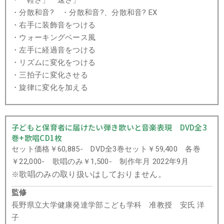
・「軽さ」「速さ」
・分散和音? ・分散和音?、分散和音? EX
・右手に装飾音をつける
・ウォーキングベース風
・左手に経過音をつける
・リズムに変化をつける
・三拍子に変化させる
・旋律に変化を加える
子どもと保育者に届けたい弾き歌いと音楽表現 DVD全3
巻+歌唱CD1枚
セット価格￥60,885- DVD全3巻セット￥59,400 各巻
￥22,000- 歌唱のみ￥1,500-
制作年月 2022年9月
歌唱のみの取り扱いはしておりません。
※
監修
長野県立大学健康発達学部こども学科 准教授 安氏 洋
子