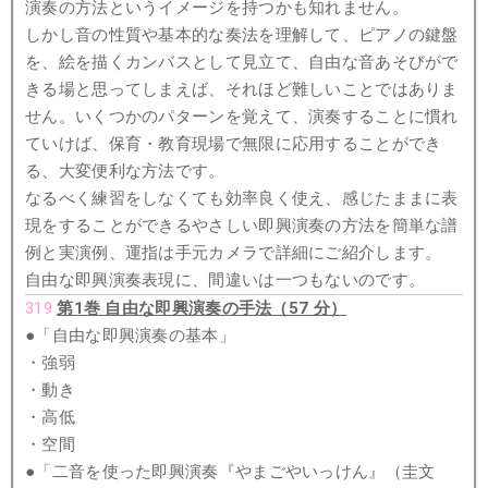
演奏の方法というイメージを持つかも知れません。
しかし音の性質や基本的な奏法を理解して、ピアノの鍵盤
を、絵を描くカンバスとして見立て、自由な音あそびがで
きる場と思ってしまえば、それほど難しいことではありま
せん。いくつかのパターンを覚えて、演奏することに慣れ
ていけば、保育・教育現場で無限に応用することができ
る、大変便利な方法です。
なるべく練習をしなくても効率良く使え、感じたままに表
現をすることができるやさしい即興演奏の方法を簡単な譜
例と実演例、運指は手元カメラで詳細にご紹介します。
自由な即興演奏表現に、間違いは一つもないのです。
319
第1巻 自由な即興演奏の手法（57 分）
●「自由な即興演奏の基本」
・強弱
・動き
・高低
・空間
●「二音を使った即興演奏『やまごやいっけん』（圭文