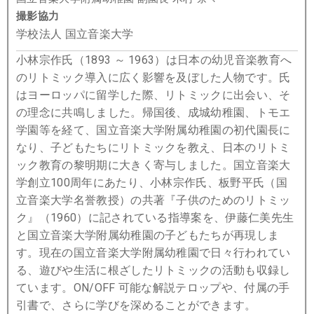
撮影協力
学校法人 国立音楽大学
小林宗作氏（1893 ～ 1963）は日本の幼児音楽教育へ
のリトミック導入に広く影響を及ぼした人物です。氏
はヨーロッパに留学した際、リトミックに出会い、そ
の理念に共鳴しました。帰国後、成城幼稚園、トモエ
学園等を経て、国⽴⾳楽⼤学附属幼稚園の初代園長に
なり、子どもたちにリトミックを教え、日本のリトミ
ック教育の黎明期に大きく寄与しました。国⽴⾳楽⼤
学創立100周年にあたり、小林宗作氏、板野平氏（国
立音楽大学名誉教授）の共著『子供のためのリトミッ
ク』（1960）に記されている指導案を、伊藤仁美先生
と国⽴⾳楽⼤学附属幼稚園の子どもたちが再現しま
す。現在の国⽴⾳楽⼤学附属幼稚園で日々行われてい
る、遊びや生活に根ざしたリトミックの活動も収録し
ています。ON/OFF 可能な解説テロップや、付属の手
引書で、さらに学びを深めることができます。