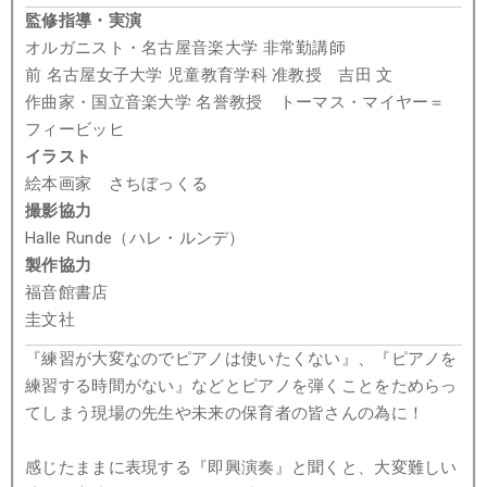
監修指導・実演
オルガニスト・名古屋音楽大学 非常勤講師
前 名古屋女子大学 児童教育学科 准教授 吉田 文
作曲家・国立音楽大学 名誉教授 トーマス・マイヤー＝
フィービッヒ
イラスト
絵本画家 さちぼっくる
撮影協力
Halle Runde（ハレ・ルンデ）
製作協力
福音館書店
圭文社
『練習が大変なのでピアノは使いたくない』、『ピアノを
練習する時間がない』などとピアノを弾くことをためらっ
てしまう現場の先生や未来の保育者の皆さんの為に！
感じたままに表現する『即興演奏』と聞くと、大変難しい