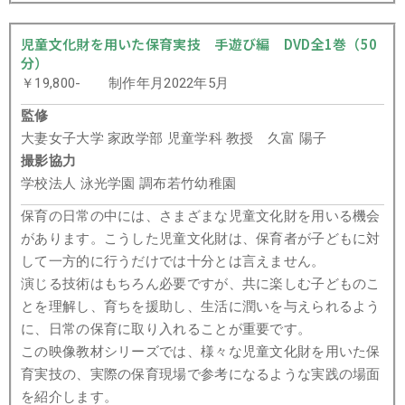
児童文化財を用いた保育実技 手遊び編 DVD全1巻（50
分）
￥19,800- 制作年月2022年5月
監修
大妻女子大学 家政学部 児童学科 教授 久富 陽子
撮影協力
学校法人 泳光学園 調布若竹幼稚園
保育の日常の中には、さまざまな児童文化財を用いる機会
があります。こうした児童文化財は、保育者が子どもに対
して一方的に行うだけでは十分とは言えません。
演じる技術はもちろん必要ですが、共に楽しむ子どものこ
とを理解し、育ちを援助し、生活に潤いを与えられるよう
に、日常の保育に取り入れることが重要です。
この映像教材シリーズでは、様々な児童文化財を用いた保
育実技の、実際の保育現場で参考になるような実践の場面
を紹介します。