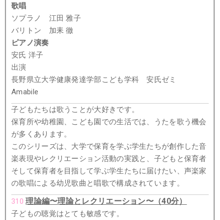
歌唱
ソプラノ 江田 雅子
バリトン 加耒 徹
ピアノ演奏
安氏 洋子
出演
長野県立大学健康発達学部こども学科 安氏ゼミ
Amabile
子どもたちは歌うことが大好きです。
保育所や幼稚園、こども園での生活では、うたを歌う機会
が多くあります。
このシリーズは、大学で保育を学ぶ学生たちが創作した音
楽表現やレクリエーション活動の実践と、子どもと保育者
そして保育者を目指して学ぶ学生たちに届けたい、声楽家
の歌唱による幼児歌曲と唱歌で構成されています。
理論編〜理論とレクリエーション〜（40分）
310
子どもの聴覚はとても敏感です。