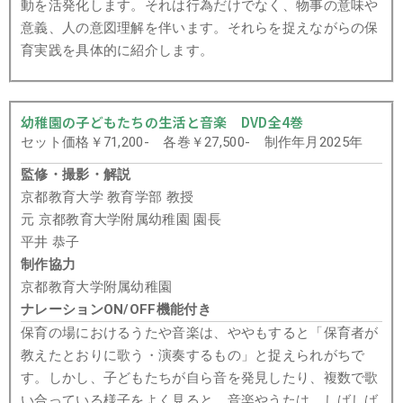
動を活発化します。それは行為だけでなく、物事の意味や
意義、人の意図理解を伴います。それらを捉えながらの保
育実践を具体的に紹介します。
幼稚園の子どもたちの生活と音楽 DVD全4巻
セット価格￥71,200- 各巻￥27,500- 制作年月2025年
監修・撮影・解説
京都教育大学 教育学部 教授
元 京都教育大学附属幼稚園 園長
平井 恭子
制作協力
京都教育大学附属幼稚園
ナレーションON/OFF機能付き
保育の場におけるうたや音楽は、ややもすると「保育者が
教えたとおりに歌う・演奏するもの」と捉えられがちで
す。しかし、子どもたちが自ら音を発見したり、複数で歌
い合っている様子をよく見ると、音楽やうたは、しばしば