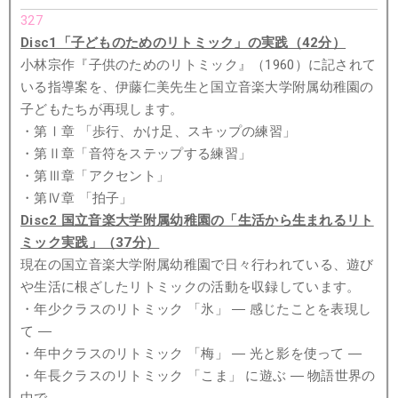
327
Disc1「子どものためのリトミック」の実践（42分）
小林宗作『子供のためのリトミック』（1960）に記されて
いる指導案を、伊藤仁美先生と国⽴⾳楽⼤学附属幼稚園の
子どもたちが再現します。
・第Ⅰ章 「歩行、かけ足、スキップの練習」
・第Ⅱ章「音符をステップする練習」
・第Ⅲ章「アクセント」
・第Ⅳ章 「拍子」
Disc2 国立音楽大学附属幼稚園の「生活から生まれるリト
ミック実践」（37分）
現在の国⽴⾳楽⼤学附属幼稚園で日々行われている、遊び
や生活に根ざしたリトミックの活動を収録しています。
・年少クラスのリトミック 「氷」 ― 感じたことを表現し
て ―
・年中クラスのリトミック 「梅」 ― 光と影を使って ―
・年長クラスのリトミック 「こま」 に遊ぶ ― 物語世界の