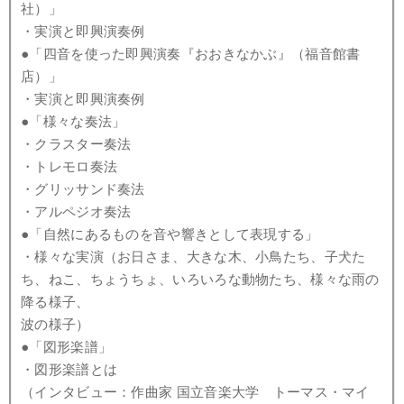
社）」
・実演と即興演奏例
●「四音を使った即興演奏『おおきなかぶ』（福音館書
店）」
・実演と即興演奏例
●「様々な奏法」
・クラスター奏法
・トレモロ奏法
・グリッサンド奏法
・アルペジオ奏法
●「自然にあるものを音や響きとして表現する」
・様々な実演（お日さま、大きな木、小鳥たち、子犬た
ち、ねこ、ちょうちょ、いろいろな動物たち、様々な雨の
降る様子、
波の様子）
●「図形楽譜」
・図形楽譜とは
（インタビュー：作曲家 国立音楽大学 トーマス・マイ