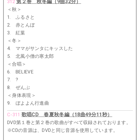
第２巻 秋冬編（9曲32分）
312
＜秋＞
1. ふるさと
2. 赤とんぼ
3. 紅葉
＜冬＞
4. ママがサンタにキッスした
5. 北風小僧の寒太郎
＜合唱＞
6. BELIEVE
7. ?
8. ぜんぶ
＜身体表現＞
9. ぼよよん行進曲
歌唱CD 春夏秋冬編（18曲49分11秒）
C-311
DVD第１巻と第２巻の歌曲がすべて収録されております。
※CDの音源は、DVDと同じ音源を使用しています。