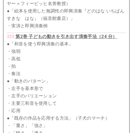
ヤー＝フィービッヒ名誉教授）
●「絵本を使用した無調性の即興演奏『どのはな いちばん
すきな はな』（福音館書店）」
・実演と即興演奏例
320
第2巻 子どもの動きを引き出す演奏手法（24 分）
●「和音を使う即興演奏の基本」
・強弱
・高低
・拍
・奏法
●「動きのパターン」
・左手を基本形で
・左手のバリエーション
・主要三和音を使用して
・応用
●「既存の作品を応用する方法」（子犬のマーチ）
・「重さ」「強さ」