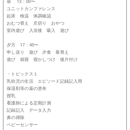
昼 13：00〜
ユニットカンファレンス
起床 検温 体調確認
おむつ替え 爪切り おやつ
室内遊び 入浴後 吸入 遊び
夕方 17：45〜
申し送り 遊び 夕食 着替え
遊び 就寝 寝かしつけ 後片付け
・トピックス１
乳幼児の生活 エピソード記録記入用
保湿剤等の薬の塗布
授乳
看護師による定期計測
記録記入 データ入力
鼻の掃除
ベビーセンサー