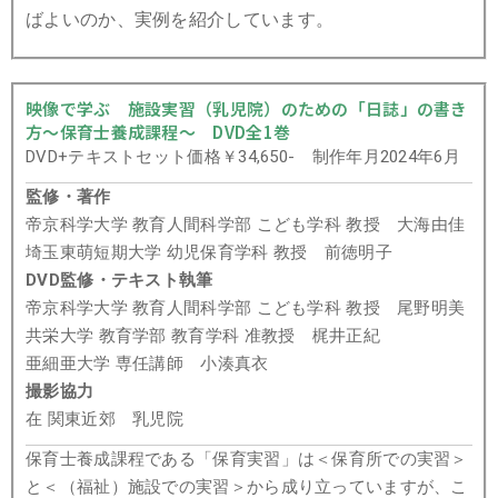
ばよいのか、実例を紹介しています。
映像で学ぶ 施設実習（乳児院）のための「日誌」の書き
方～保育士養成課程～ DVD全1巻
DVD+テキストセット価格￥34,650- 制作年月2024年6月
監修・著作
帝京科学大学 教育人間科学部 こども学科 教授 大海由佳
埼玉東萌短期大学 幼児保育学科 教授 前徳明子
DVD監修・テキスト執筆
帝京科学大学 教育人間科学部 こども学科 教授 尾野明美
共栄大学 教育学部 教育学科 准教授 梶井正紀
亜細亜大学 専任講師 小湊真衣
撮影協力
在 関東近郊 乳児院
保育士養成課程である「保育実習」は＜保育所での実習＞
と＜（福祉）施設での実習＞から成り立っていますが、こ