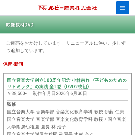
内
容
を
映像教材DVD
ス
キ
ッ
ご迷惑をおかけしています。リニューアルに伴い、少しず
プ
つ追加しています。
保育-新刊
国立音楽大学創立100周年記念 小林宗作『子どものための
リトミック』の実践 全1巻（DVD2枚組）
￥38,500- 制作年月日2026年6月30日
監修
国立音楽大学 音楽学部 音楽文化教育学科 教授 伊藤 仁美
国立音楽大学 音楽学部 音楽文化教育学科 教授 / 国立音楽
大学附属幼稚園 園長 林 浩子
国立音楽大学附属幼稚園 副園長 木村 奈々