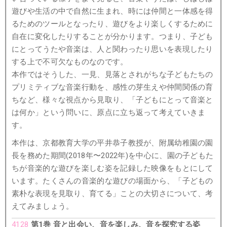
遊びや生活の中で自然に生まれ、時には仲間と一体感を得
るためのツールとなったり、遊びをより楽しくするために
自在に変化したりすることが分かります。つまり、子ども
にとってうたや音楽は、人と関わったり思いを表現したり
する上で不可欠なものなのです。
本作ではそうした、一見、見落とされがちな子どもたちの
プリミティブな音楽行動を、感性の芽生えや仲間関係の育
ちなど、様々な視点から見取り、「子どもにとって音楽と
は何か」という問いに、原点に立ち返って考えていきま
す。
本作は、京都教育大学の平井恭子教授が、附属幼稚園の園
長を務めた期間(2018年〜2022年)を中心に、園の子どもた
ちが音楽的な遊びを楽しむ姿を記録した映像をもとにして
います。たくさんの音楽的な遊びの場面から、「子どもの
素朴な表現を見取り、育てる」ことの大切さについて、考
えてみましょう。
4128
第1巻 音と出会い、音を楽しみ、音を探究する姿