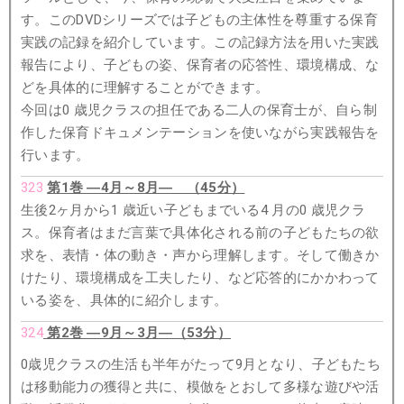
す。このDVDシリーズでは子どもの主体性を尊重する保育
実践の記録を紹介しています。この記録方法を用いた実践
報告により、子どもの姿、保育者の応答性、環境構成、な
どを具体的に理解することができます。
今回は0 歳児クラスの担任である二人の保育士が、自ら制
作した保育ドキュメンテーションを使いながら実践報告を
行います。
323
第1巻 ―4月～8月― （45分）
生後2ヶ月から
1
歳近い子どもまでいる
4
月の
0
歳児クラ
ス。保育者はまだ言葉で具体化される前の子どもたちの欲
求を、表情・体の動き・声から理解します。そして働きか
けたり、環境構成を工夫したり、など応答的にかかわって
いる姿を、具体的に紹介します。
324
第2巻 ―9月～3月―（53分）
0歳児クラスの生活も半年がたって9月となり、子どもたち
は移動能力の獲得と共に、模倣をとおして多様な遊びや活